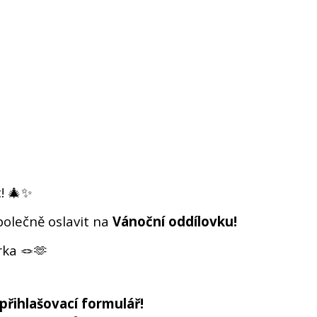
c! 🎄✨
polečně oslavit na
Vánoční oddílovku!
rka 🪢🫶
přihlašovací formulář!