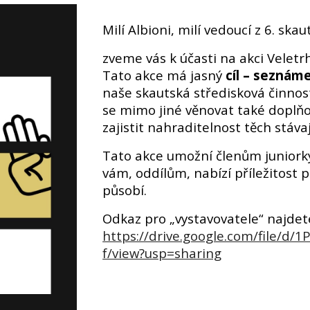
Milí Albioni, milí vedoucí z 6. ska
zveme vás k účasti na akci
Veletrh
Tato akce má jasný
cíl – seznám
naše skautská středisková činno
se mimo jiné věnovat také doplňo
zajistit
nahraditelnost
těch stávaj
Tato akce umožní členům juniork
vám, oddílům, nabízí příležitost př
působí.
Odkaz pro „vystavovatele“ najdet
https://drive.google.com/file/
f/view?usp=sharing