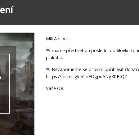
mení
Milí Albioni,
🌸 máme před sebou poslední oddílovku tohot
plakátku.
🌸 Nezapomeňte se prosím ppřihlásit do st
https://forms.gle/i2qFDgpuANgXPEfQ7
Vaše OR.