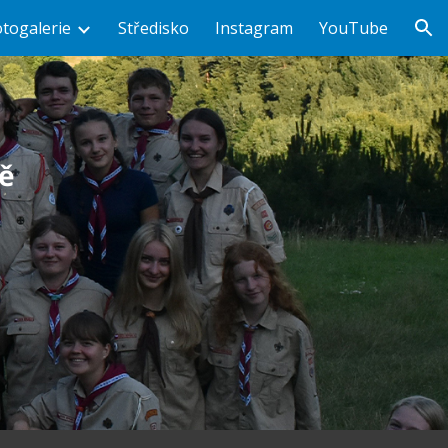
otogalerie
Středisko
Instagram
YouTube
ion
ně