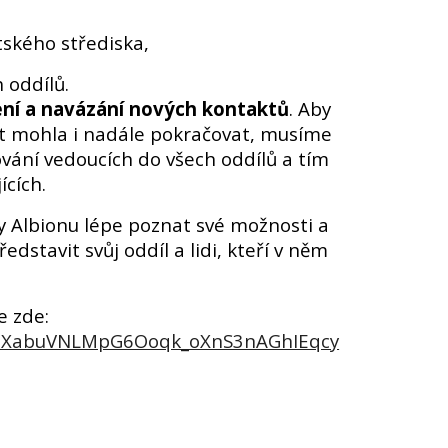
utského střediska,
 oddílů.
ení a navázání nových kontaktů
. Aby
st mohla i nadále pokračovat, musíme
vání vedoucích do všech oddílů a tím
ících.
y Albionu lépe poznat své možnosti a
edstavit svůj oddíl a lidi, kteří v něm
e zde:
d/1PXabuVNLMpG6Ooqk_oXnS3nAGhIEqcy