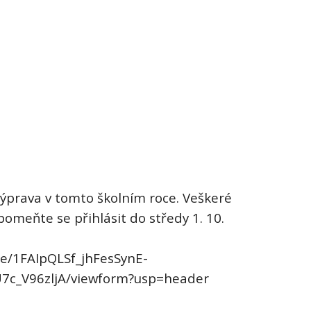
 výprava v tomto školním roce. Veškeré
omeňte se přihlásit do středy 1. 10.
/e/1FAIpQLSf_jhFesSynE-
c_V96zljA/viewform?usp=header