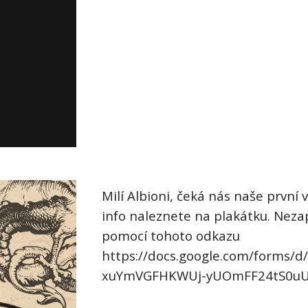
Milí Albioni, čeká nás naše první
info naleznete na plakátku. Nezap
pomocí tohoto odkazu
https://docs.google.com/forms/d
xuYmVGFHKWUj-yUOmFF24tS0uU7