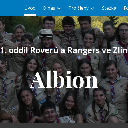
Úvod
O nás
Pro členy
Stezka
F
ip to main content
Skip to navigat
1. oddíl Roverů a Rangers ve Zlí
Albion