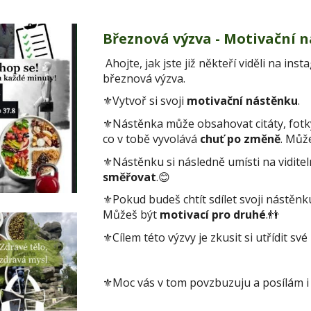
Březnová výzva - Motivační 
Ahojte, jak jste již někteří viděli na in
březnová výzva.
⚜️Vytvoř si svoji
motivační nástěnku
.
⚜️Nástěnka může obsahovat
citáty, fot
co v tobě vyvolává
chuť po změně
. Můž
⚜️Nástěnku si následně umísti na
vidite
směřovat
.😊
⚜️Pokud budeš chtít sdílet svoji nástěnku,
Můžeš být
motivací pro druhé
.👬
⚜️Cílem této výzvy je zkusit si utřídit své
⚜️Moc vás v tom povzbuzuju a posílám i 