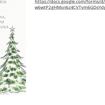
https://docs.google.com/forms/
w6wtP2gHMsn6z4CVTvm6GDsYdg