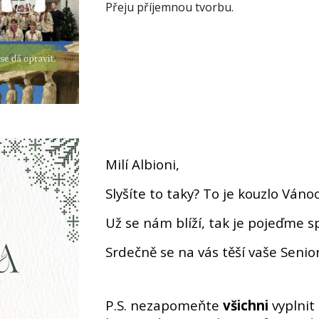
Přeju příjemnou tvorbu.
Milí Albioni,
Slyšíte to taky? To je kouzlo Váno
Už se nám blíží, tak je pojeďme s
Srdečně se na vás těší vaše Senio
P.S. nezapomeňte
všichni
vyplnit