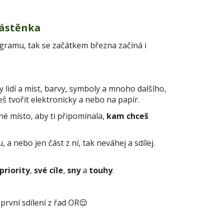
nástěnka
stagramu, tak se začátkem března začíná i
ky lidí a míst, barvy, symboly
a mnoho dalšího,
eš tvořit elektronicky a nebo na papír.
lné místo
, aby ti připomínala,
kam chceš
 a nebo jen část z ní, tak neváhej a sdílej.
priority
,
své cíle
,
sny
a
touhy
.
první sdílení z řad OR😌