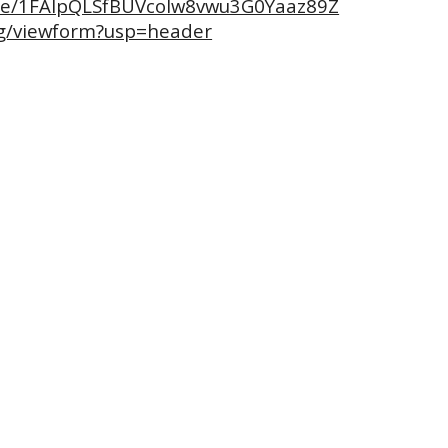
d/e/1FAIpQLSfBUVcoIw8vwu3G0Yaaz89Z
/viewform?usp=header